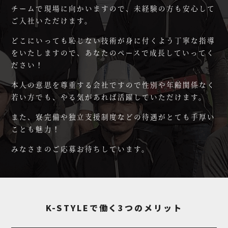
チームで現場に向かいますので、
未経験の方も安心して
ご入社いただけます。
どこにいっても恥じない技術が身に付くよう
丁寧な指導
をいたしますので、
あなたのペースで成長していってく
ださい！
本人の意思を尊重する会社ですので
性別や年齢関係なく
若い方でも、
やる気があれば活躍していただけます。
また、寮完備や独立支援制度などの
待遇がとても手厚い
ことも魅力！
みなさまのご応募お待ちしています。
K-STYLEで働く3つのメリット